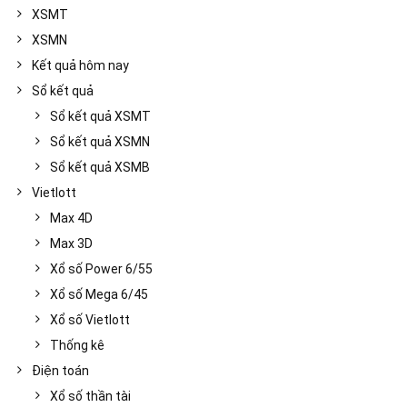
XSMT
XSMN
Kết quả hôm nay
Sổ kết quả
Sổ kết quả XSMT
Sổ kết quả XSMN
Sổ kết quả XSMB
Vietlott
Max 4D
Max 3D
Xổ số Power 6/55
Xổ số Mega 6/45
Xổ số Vietlott
Thống kê
Điện toán
Xổ số thần tài