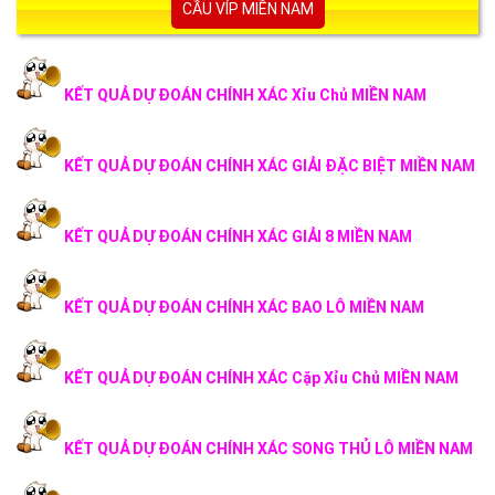
CẦU VÍP MIỀN NAM
KẾT QUẢ DỰ ĐOÁN CHÍNH XÁC Xỉu Chủ MIỀN NAM
KẾT QUẢ DỰ ĐOÁN CHÍNH XÁC GIẢI ĐẶC BIỆT MIỀN NAM
KẾT QUẢ DỰ ĐOÁN CHÍNH XÁC GIẢI 8 MIỀN NAM
KẾT QUẢ DỰ ĐOÁN CHÍNH XÁC BAO LÔ MIỀN NAM
KẾT QUẢ DỰ ĐOÁN CHÍNH XÁC Cặp Xỉu Chủ MIỀN NAM
KẾT QUẢ DỰ ĐOÁN CHÍNH XÁC SONG THỦ LÔ MIỀN NAM