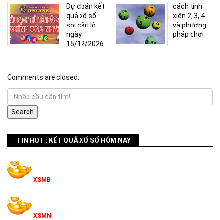
Dự đoán kết
cách tính
quả xổ số
xiên 2, 3, 4
soi cầu lô
và phương
ngày
pháp chơi
15/12/2026
Comments are closed.
Search
TIN HOT : KẾT QUẢ XỔ SỐ HÔM NAY
XSMB
XSMN