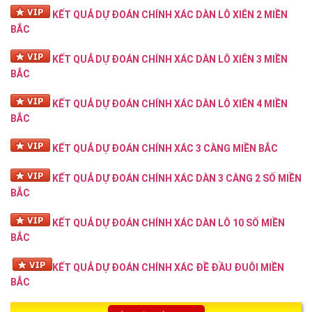
KẾT QUẢ DỰ ĐOÁN CHÍNH XÁC DÀN LÔ XIÊN 2 MIỀN
BẮC
KẾT QUẢ DỰ ĐOÁN CHÍNH XÁC DÀN LÔ XIÊN 3 MIỀN
BẮC
KẾT QUẢ DỰ ĐOÁN CHÍNH XÁC DÀN LÔ XIÊN 4 MIỀN
BẮC
KẾT QUẢ DỰ ĐOÁN CHÍNH XÁC 3 CÀNG MIỀN BẮC
KẾT QUẢ DỰ ĐOÁN CHÍNH XÁC DÀN 3 CÀNG 2 SỐ MIỀN
BẮC
KẾT QUẢ DỰ ĐOÁN CHÍNH XÁC DÀN LÔ 10 SỐ MIỀN
BẮC
KẾT QUẢ DỰ ĐOÁN CHÍNH XÁC ĐỀ ĐẦU ĐUÔI MIỀN
BẮC