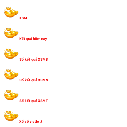
XSMT
Kết quả hôm nay
Sổ kết quả XSMB
Sổ kết quả XSMN
Sổ kết quả XSMT
Xổ số vietlott