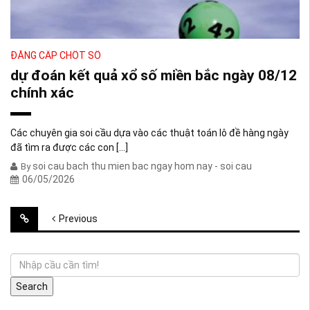
ĐẲNG CẤP CHỐT SỐ
dự đoán kết quả xổ số miền bắc ngày 08/12
chính xác
Các chuyên gia soi cầu dựa vào các thuật toán lô đề hàng ngày
đã tìm ra được các con […]
soi cau bach thu mien bac ngay hom nay - soi cau
By
06/05/2026
Posts
Previous
navigation
Search