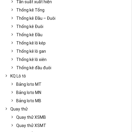
Tần suất xuất hiện
Thống kê Tổng
Thống kê Đầu – Đuôi
Thống kê Đuôi
Thống kê Đầu
Thống kê lô kép
Thống kê lô gan
Thống kê lô xiên
Thống kê đầu đuôi
KQ Lô tô
Bảng loto MT
Bảng loto MN
Bảng loto MB
Quay thử
Quay thử XSMB
Quay thử XSMT