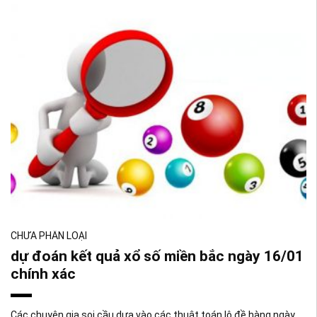
CHƯA PHÂN LOẠI
dự đoán kết quả xổ số miền bắc ngày 16/01
chính xác
Các chuyên gia soi cầu dựa vào các thuật toán lô đề hàng ngày