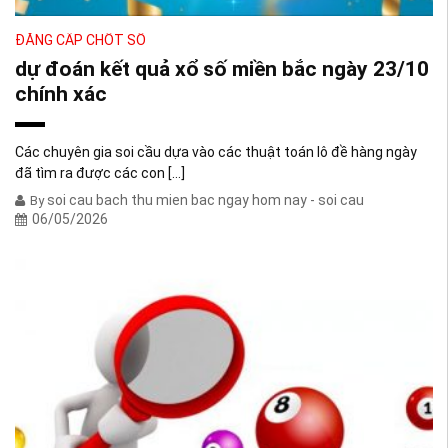
ĐẲNG CẤP CHỐT SỐ
dự đoán kết quả xổ số miền bắc ngày 23/10
chính xác
Các chuyên gia soi cầu dựa vào các thuật toán lô đề hàng ngày
đã tìm ra được các con […]
soi cau bach thu mien bac ngay hom nay - soi cau
By
06/05/2026