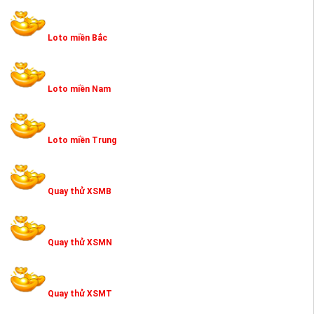
Loto miền Bắc
Loto miền Nam
Loto miền Trung
Quay thử XSMB
Quay thử XSMN
Quay thử XSMT