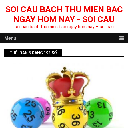
Skip
SOI CAU BACH THU MIEN BAC
to
content
NGAY HOM NAY - SOI CAU
soi cau bach thu mien bac ngay hom nay – soi cau
Menu
THẺ:
DÀN 3 CÀNG 192 SỐ