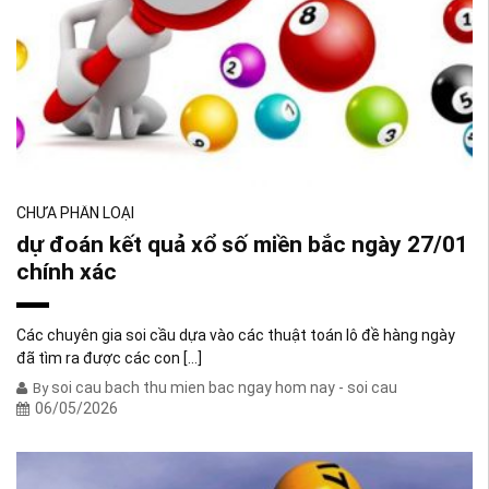
CHƯA PHÂN LOẠI
dự đoán kết quả xổ số miền bắc ngày 27/01
chính xác
Các chuyên gia soi cầu dựa vào các thuật toán lô đề hàng ngày
đã tìm ra được các con […]
soi cau bach thu mien bac ngay hom nay - soi cau
By
06/05/2026