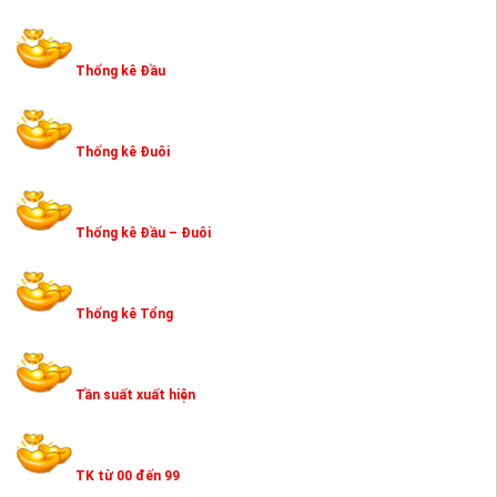
Thống kê Đầu
Thống kê Đuôi
Thống kê Đầu – Đuôi
Thống kê Tổng
Tần suất xuất hiện
TK từ 00 đến 99