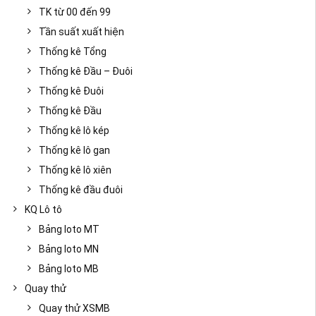
TK từ 00 đến 99
Tần suất xuất hiện
Thống kê Tổng
Thống kê Đầu – Đuôi
Thống kê Đuôi
Thống kê Đầu
Thống kê lô kép
Thống kê lô gan
Thống kê lô xiên
Thống kê đầu đuôi
KQ Lô tô
Bảng loto MT
Bảng loto MN
Bảng loto MB
Quay thử
Quay thử XSMB