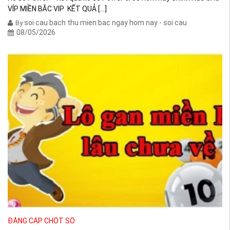
VÍP MIỀN BẮC VIP KẾT QUẢ […]
soi cau bach thu mien bac ngay hom nay - soi cau
By
08/05/2026
ĐẲNG CẤP CHỐT SỐ