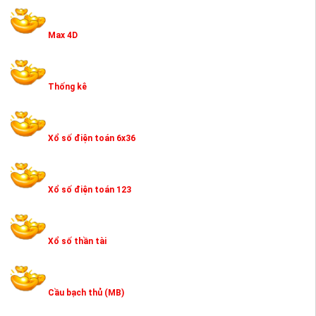
Max 4D
Thống kê
Xổ số điện toán 6x36
Xổ số điện toán 123
Xổ số thần tài
Cầu bạch thủ (MB)