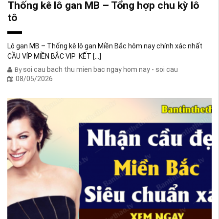
Thống kê lô gan MB – Tổng hợp chu kỳ lô
tô
Lô gan MB – Thống kê lô gan Miền Bắc hôm nay chính xác nhất
CẦU VÍP MIỀN BẮC VIP KẾT […]
soi cau bach thu mien bac ngay hom nay - soi cau
By
08/05/2026