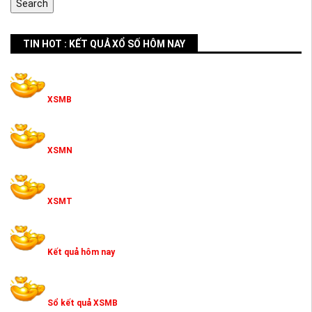
Search
TIN HOT : KẾT QUẢ XỔ SỐ HÔM NAY
XSMB
XSMN
XSMT
Kết quả hôm nay
Sổ kết quả XSMB