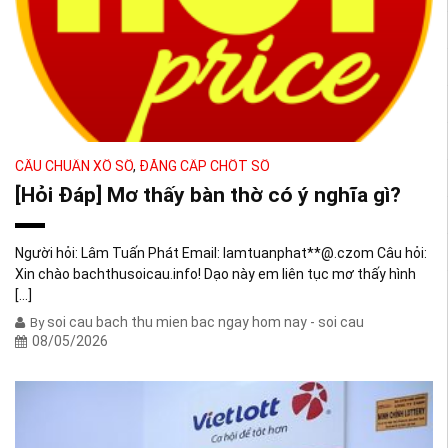
CẦU CHUẨN XỔ SỐ
,
ĐẲNG CẤP CHỐT SỐ
[Hỏi Đáp] Mơ thấy bàn thờ có ý nghĩa gì?
Người hỏi: Lâm Tuấn Phát Email: lamtuanphat**@.czom Câu hỏi:
Xin chào bachthusoicau.info! Dạo này em liên tục mơ thấy hình
[…]
soi cau bach thu mien bac ngay hom nay - soi cau
By
08/05/2026