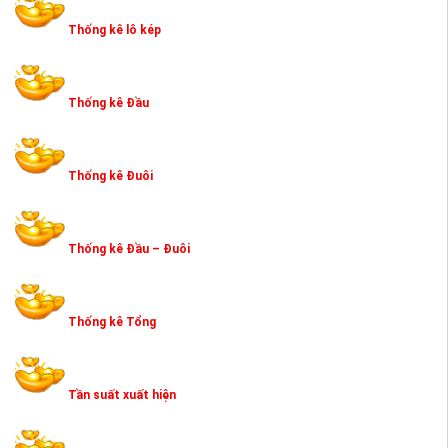
Thống kê lô kép
Thống kê Đầu
Thống kê Đuôi
Thống kê Đầu – Đuôi
Thống kê Tổng
Tần suất xuất hiện