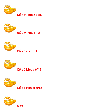
Sổ kết quả XSMN
Sổ kết quả XSMT
Xổ số vietlott
Xổ số Mega 6/45
Xổ số Power 6/55
Max 3D