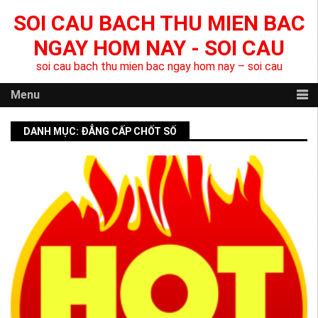
Skip
SOI CAU BACH THU MIEN BAC
to
content
NGAY HOM NAY - SOI CAU
soi cau bach thu mien bac ngay hom nay – soi cau
Menu
DANH MỤC:
ĐẲNG CẤP CHỐT SỐ