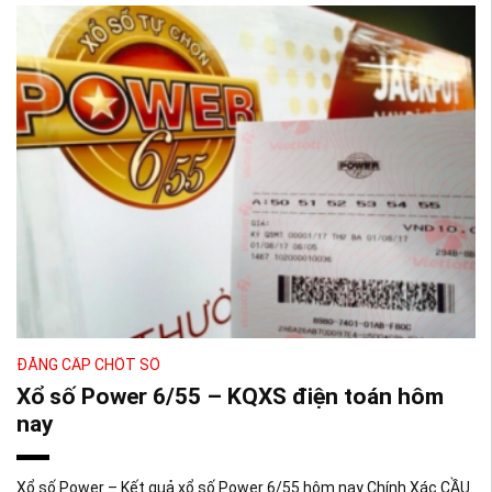
ĐẲNG CẤP CHỐT SỐ
Xổ số Power 6/55 – KQXS điện toán hôm
nay
Xổ số Power – Kết quả xổ số Power 6/55 hôm nay Chính Xác CẦU