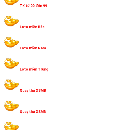
TK từ 00 đến 99
Loto miền Bắc
Loto miền Nam
Loto miền Trung
Quay thử XSMB
Quay thử XSMN