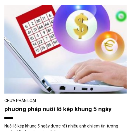
CHƯA PHÂN LOẠI
phương pháp nuôi lô kép khung 5 ngày
Nuôi lô kép khung 5 ngày được rất nhiều anh chị em tin tưởng