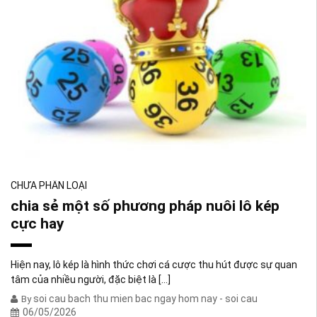
CHƯA PHÂN LOẠI
chia sẻ một số phương pháp nuôi lô kép
cực hay
Hiện nay, lô kép là hình thức chơi cá cược thu hút được sự quan
tâm của nhiều người, đặc biệt là […]
soi cau bach thu mien bac ngay hom nay - soi cau
By
06/05/2026