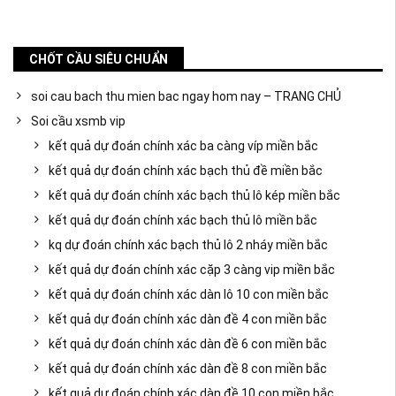
CHỐT CẦU SIÊU CHUẨN
soi cau bach thu mien bac ngay hom nay – TRANG CHỦ
Soi cầu xsmb vip
kết quả dự đoán chính xác ba càng víp miền bắc
kết quả dự đoán chính xác bạch thủ đề miền bắc
kết quả dự đoán chính xác bạch thủ lô kép miền bắc
kết quả dự đoán chính xác bạch thủ lô miền bắc
kq dự đoán chính xác bạch thủ lô 2 nháy miền bắc
kết quả dự đoán chính xác cặp 3 càng vip miền bắc
kết quả dự đoán chính xác dàn lô 10 con miền bắc
kết quả dự đoán chính xác dàn đề 4 con miền bắc
kết quả dự đoán chính xác dàn đề 6 con miền bắc
kết quả dự đoán chính xác dàn đề 8 con miền bắc
kết quả dự đoán chính xác dàn đề 10 con miền bắc