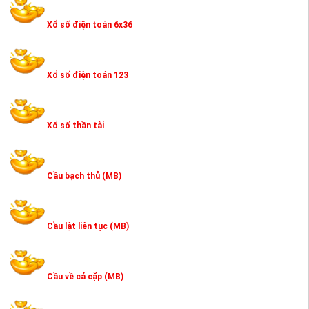
Xổ số điện toán 6x36
Xổ số điện toán 123
Xổ số thần tài
Cầu bạch thủ (MB)
Cầu lật liên tục (MB)
Cầu về cả cặp (MB)