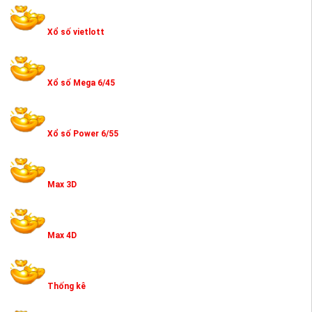
Xổ số vietlott
Xổ số Mega 6/45
Xổ số Power 6/55
Max 3D
Max 4D
Thống kê