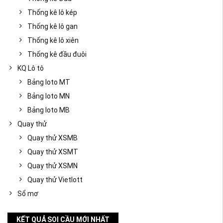
Thống kê lô kép
Thống kê lô gan
Thống kê lô xiên
Thống kê đầu đuôi
KQ Lô tô
Bảng loto MT
Bảng loto MN
Bảng loto MB
Quay thử
Quay thử XSMB
Quay thử XSMT
Quay thử XSMN
Quay thử Vietlott
Sổ mơ
KẾT QUẢ SOI CẦU MỚI NHẤT