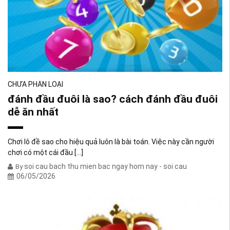
CHƯA PHÂN LOẠI
đánh đầu đuôi là sao? cách đánh đầu đuôi
dễ ăn nhất
Chơi lô đề sao cho hiệu quả luôn là bài toán. Việc này cần người
chơi có một cái đầu […]
soi cau bach thu mien bac ngay hom nay - soi cau
By
06/05/2026