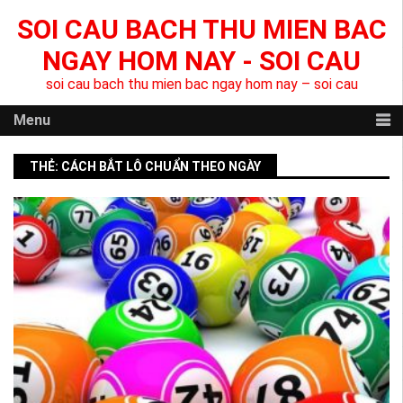
Skip
SOI CAU BACH THU MIEN BAC
to
content
NGAY HOM NAY - SOI CAU
soi cau bach thu mien bac ngay hom nay – soi cau
Menu
THẺ:
CÁCH BẮT LÔ CHUẨN THEO NGÀY