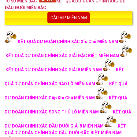
10 SỐ MIỀN BẮC
KẾT QUẢ DỰ ĐOÁN CHÍNH XÁC ĐỀ
ĐẦU ĐUÔI MIỀN BẮC
CẦU VÍP MIỀN NAM
KẾT QUẢ DỰ ĐOÁN CHÍNH XÁC Xỉu Chủ MIỀN NAM
KẾT QUẢ DỰ ĐOÁN CHÍNH XÁC GIẢI ĐẶC BIỆT MIỀN NAM
KẾT QUẢ DỰ ĐOÁN CHÍNH XÁC GIẢI 8 MIỀN NAM
KẾT
QUẢ DỰ ĐOÁN CHÍNH XÁC BAO LÔ MIỀN NAM
KẾT QUẢ
DỰ ĐOÁN CHÍNH XÁC Cặp Xỉu Chủ MIỀN NAM
KẾT QUẢ
DỰ ĐOÁN CHÍNH XÁC SONG THỦ LÔ MIỀN NAM
KẾT QUẢ
DỰ ĐOÁN CHÍNH XÁC ĐẦU ĐUÔI GIẢI 8 MIỀN NAM
KẾT
QUẢ DỰ ĐOÁN CHÍNH XÁC ĐẦU ĐUÔI ĐẶC BIỆT MIỀN NAM