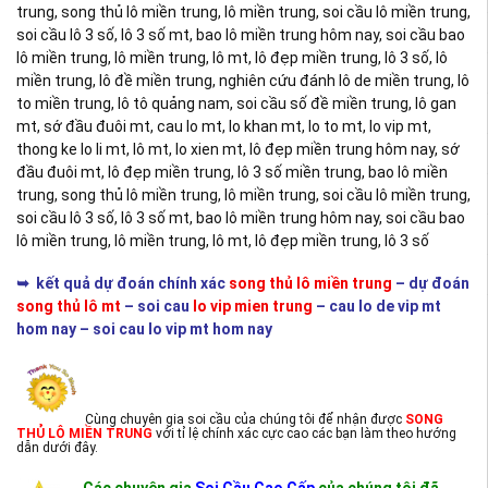
trung, song thủ lô miền trung, lô miền trung, soi cầu lô miền trung,
soi cầu lô 3 số, lô 3 số mt, bao lô miền trung hôm nay, soi cầu bao
lô miền trung, lô miền trung, lô mt, lô đẹp miền trung, lô 3 số, lô
miền trung, lô đề miền trung, nghiên cứu đánh lô de miền trung, lô
to miền trung, lô tô quảng nam, soi cầu số đề miền trung, lô gan
mt, sớ đầu đuôi mt, cau lo mt, lo khan mt, lo to mt, lo vip mt,
thong ke lo li mt, lô mt, lo xien mt, lô đẹp miền trung hôm nay, sớ
đầu đuôi mt, lô đẹp miền trung, lô 3 số miền trung, bao lô miền
trung, song thủ lô miền trung, lô miền trung, soi cầu lô miền trung,
soi cầu lô 3 số, lô 3 số mt, bao lô miền trung hôm nay, soi cầu bao
lô miền trung, lô miền trung, lô mt, lô đẹp miền trung, lô 3 số
➥ kết quả dự đoán chính xác
song thủ lô miền trung
– dự đoán
song thủ lô mt
– soi cau
lo vip mien trung
– cau lo de vip mt
hom nay – soi cau lo vip mt hom nay
Cùng chuyên gia soi cầu của chúng tôi để nhận được
SONG
THỦ LÔ MIỀN TRUNG
với tỉ lệ chính xác cực cao các bạn làm theo hướng
dẫn dưới đây.