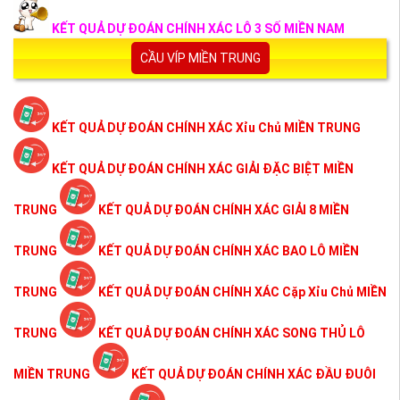
KẾT QUẢ DỰ ĐOÁN CHÍNH XÁC LÔ 3 SỐ MIỀN NAM
CẦU VÍP MIỀN TRUNG
KẾT QUẢ DỰ ĐOÁN CHÍNH XÁC Xỉu Chủ MIỀN TRUNG
KẾT QUẢ DỰ ĐOÁN CHÍNH XÁC GIẢI ĐẶC BIỆT MIỀN
TRUNG
KẾT QUẢ DỰ ĐOÁN CHÍNH XÁC GIẢI 8 MIỀN
TRUNG
KẾT QUẢ DỰ ĐOÁN CHÍNH XÁC BAO LÔ MIỀN
TRUNG
KẾT QUẢ DỰ ĐOÁN CHÍNH XÁC Cặp Xỉu Chủ MIỀN
TRUNG
KẾT QUẢ DỰ ĐOÁN CHÍNH XÁC SONG THỦ LÔ
MIỀN TRUNG
KẾT QUẢ DỰ ĐOÁN CHÍNH XÁC ĐẦU ĐUÔI