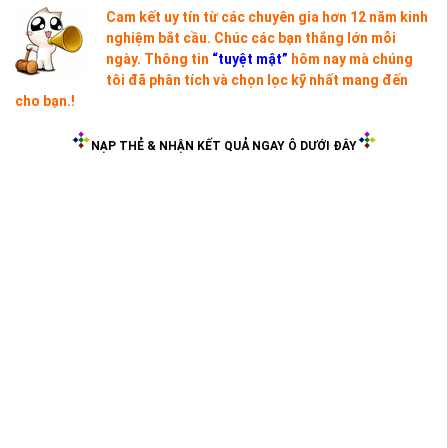
Cam kết uy tín từ các chuyên gia hơn 12 năm kinh
nghiệm bắt cầu. Chúc các bạn thắng lớn mỗi
ngày. Thông tin
“tuyệt mật”
hôm nay mà chúng
tôi đã phân tích và chọn lọc kỹ nhất mang đến
cho bạn.!
NẠP THẺ & NHẬN KẾT QUẢ NGAY Ô DƯỚI ĐÂY