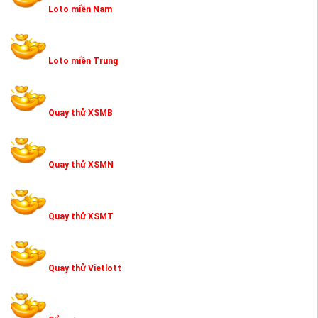
Loto miền Nam
Loto miền Trung
Quay thử XSMB
Quay thử XSMN
Quay thử XSMT
Quay thử Vietlott