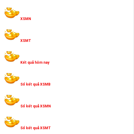
XSMN
XSMT
Kết quả hôm nay
Sổ kết quả XSMB
Sổ kết quả XSMN
Sổ kết quả XSMT