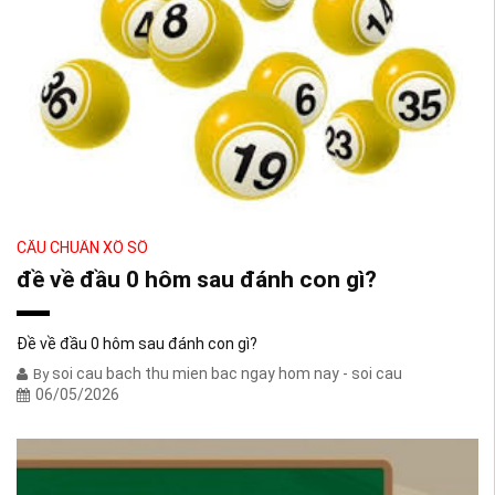
CẦU CHUẨN XỔ SỐ
đề về đầu 0 hôm sau đánh con gì?
Đề về đầu 0 hôm sau đánh con gì?
soi cau bach thu mien bac ngay hom nay - soi cau
By
06/05/2026