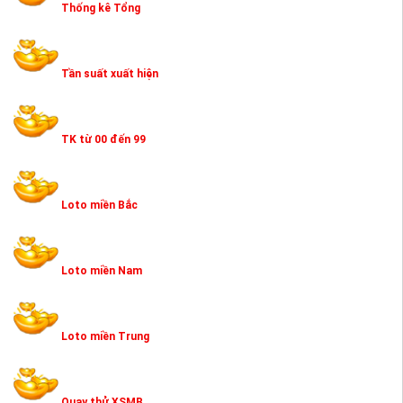
Thống kê Tổng
Tần suất xuất hiện
TK từ 00 đến 99
Loto miền Bắc
Loto miền Nam
Loto miền Trung
Quay thử XSMB