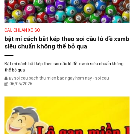
CẦU CHUẨN XỔ SỐ
bật mí cách bắt kép theo soi cầu lô đề xsmb
siêu chuẩn không thể bỏ qua
Bật mí cách bắt kép theo soi cầu lô đề xsmb siêu chuẩn không
thể bỏ qua
soi cau bach thu mien bac ngay hom nay - soi cau
By
06/05/2026