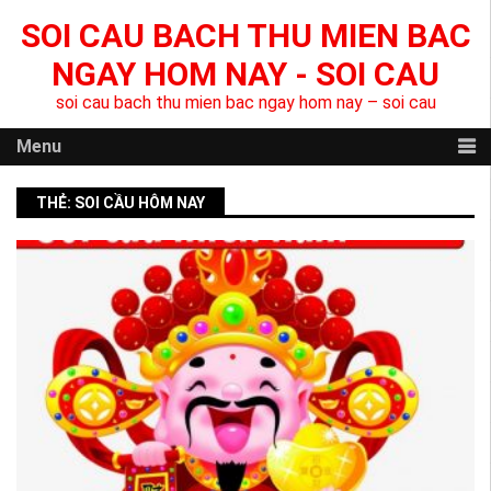
Skip
SOI CAU BACH THU MIEN BAC
to
content
NGAY HOM NAY - SOI CAU
soi cau bach thu mien bac ngay hom nay – soi cau
Menu
THẺ:
SOI CẦU HÔM NAY