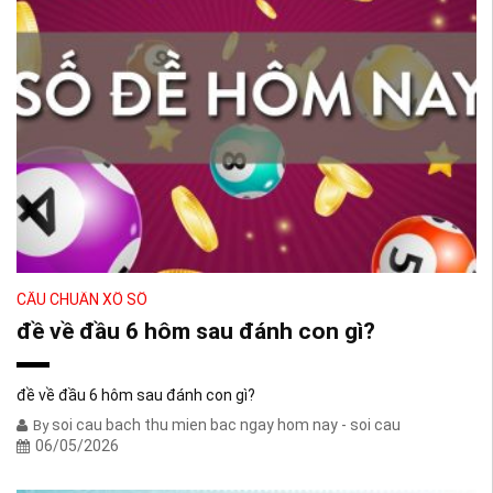
CẦU CHUẨN XỔ SỐ
đề về đầu 6 hôm sau đánh con gì?
đề về đầu 6 hôm sau đánh con gì?
soi cau bach thu mien bac ngay hom nay - soi cau
By
06/05/2026