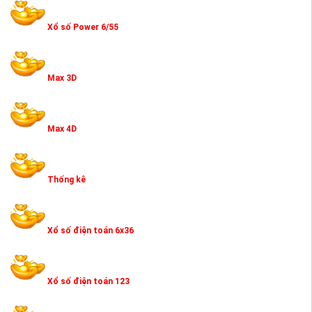
Xổ số Power 6/55
Max 3D
Max 4D
Thống kê
Xổ số điện toán 6x36
Xổ số điện toán 123