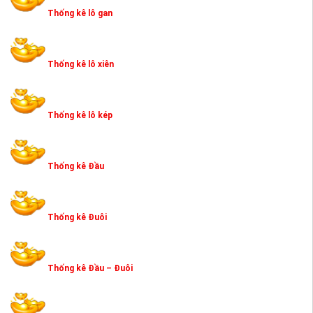
Thống kê lô gan
Thống kê lô xiên
Thống kê lô kép
Thống kê Đầu
Thống kê Đuôi
Thống kê Đầu – Đuôi