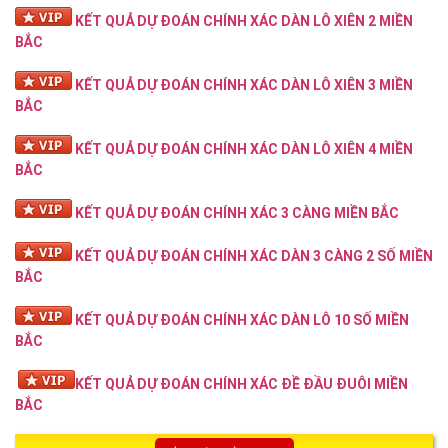
KẾT QUẢ DỰ ĐOÁN CHÍNH XÁC DÀN LÔ XIÊN 2 MIỀN
BẮC
KẾT QUẢ DỰ ĐOÁN CHÍNH XÁC DÀN LÔ XIÊN 3 MIỀN
BẮC
KẾT QUẢ DỰ ĐOÁN CHÍNH XÁC DÀN LÔ XIÊN 4 MIỀN
BẮC
KẾT QUẢ DỰ ĐOÁN CHÍNH XÁC 3 CÀNG MIỀN BẮC
KẾT QUẢ DỰ ĐOÁN CHÍNH XÁC DÀN 3 CÀNG 2 SỐ MIỀN
BẮC
KẾT QUẢ DỰ ĐOÁN CHÍNH XÁC DÀN LÔ 10 SỐ MIỀN
BẮC
KẾT QUẢ DỰ ĐOÁN CHÍNH XÁC ĐỀ ĐẦU ĐUÔI MIỀN
BẮC