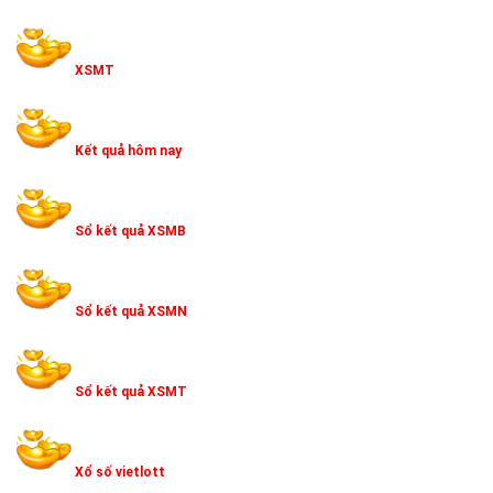
XSMT
Kết quả hôm nay
Sổ kết quả XSMB
Sổ kết quả XSMN
Sổ kết quả XSMT
Xổ số vietlott