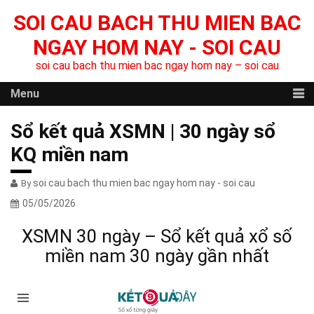
Skip
SOI CAU BACH THU MIEN BAC
to
content
NGAY HOM NAY - SOI CAU
soi cau bach thu mien bac ngay hom nay – soi cau
Menu
Sổ kết quả XSMN | 30 ngày sổ
KQ miền nam
soi cau bach thu mien bac ngay hom nay - soi cau
By
05/05/2026
XSMN 30 ngày – Sổ kết quả xổ số
miền nam 30 ngày gần nhất