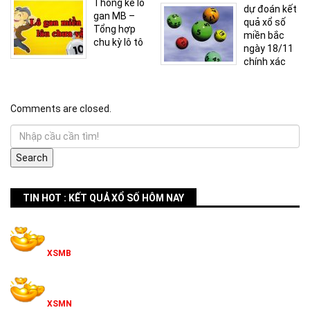
Thống kê lô
dự đoán kết
gan MB –
quả xổ số
Tổng hợp
miền bắc
chu kỳ lô tô
ngày 18/11
chính xác
Comments are closed.
Search
TIN HOT : KẾT QUẢ XỔ SỐ HÔM NAY
XSMB
XSMN