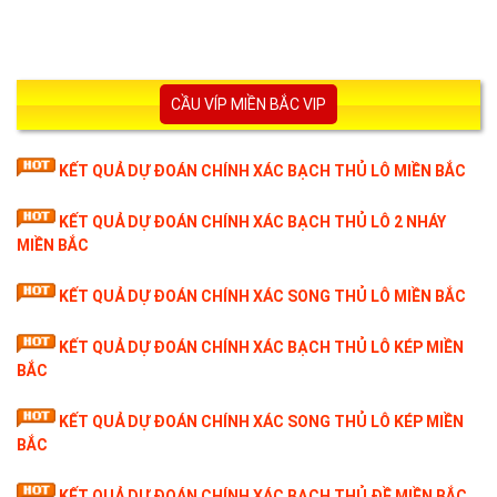
CẦU VÍP MIỀN BẮC VIP
KẾT QUẢ DỰ ĐOÁN CHÍNH XÁC BẠCH THỦ LÔ MIỀN BẮC
KẾT QUẢ DỰ ĐOÁN CHÍNH XÁC BẠCH THỦ LÔ 2 NHÁY
MIỀN BẮC
KẾT QUẢ DỰ ĐOÁN CHÍNH XÁC SONG THỦ LÔ MIỀN BẮC
KẾT QUẢ DỰ ĐOÁN CHÍNH XÁC BẠCH THỦ LÔ KÉP MIỀN
BẮC
KẾT QUẢ DỰ ĐOÁN CHÍNH XÁC SONG THỦ LÔ KÉP MIỀN
BẮC
KẾT QUẢ DỰ ĐOÁN CHÍNH XÁC BẠCH THỦ ĐỀ MIỀN BẮC