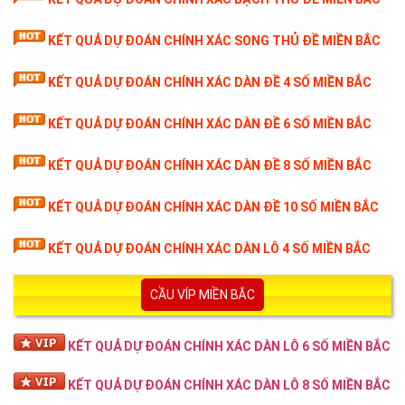
KẾT QUẢ DỰ ĐOÁN CHÍNH XÁC SONG THỦ ĐỀ MIỀN BẮC
KẾT QUẢ DỰ ĐOÁN CHÍNH XÁC DÀN ĐỀ 4 SỐ MIỀN BẮC
KẾT QUẢ DỰ ĐOÁN CHÍNH XÁC DÀN ĐỀ 6 SỐ MIỀN BẮC
KẾT QUẢ DỰ ĐOÁN CHÍNH XÁC DÀN ĐỀ 8 SỐ MIỀN BẮC
KẾT QUẢ DỰ ĐOÁN CHÍNH XÁC DÀN ĐỀ 10 SỐ MIỀN BẮC
KẾT QUẢ DỰ ĐOÁN CHÍNH XÁC DÀN LÔ 4 SỐ MIỀN BẮC
CẦU VÍP MIỀN BẮC
KẾT QUẢ DỰ ĐOÁN CHÍNH XÁC DÀN LÔ 6 SỐ MIỀN BẮC
KẾT QUẢ DỰ ĐOÁN CHÍNH XÁC DÀN LÔ 8 SỐ MIỀN BẮC