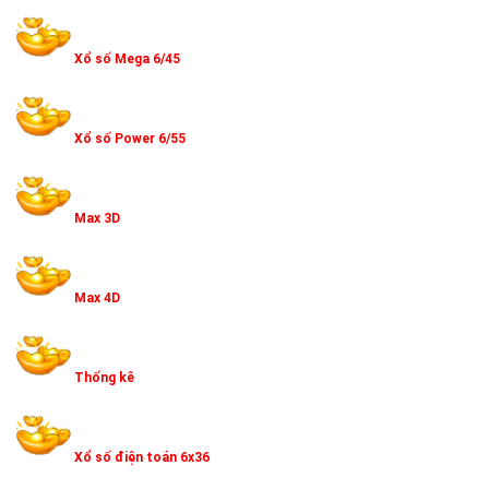
Xổ số Mega 6/45
Xổ số Power 6/55
Max 3D
Max 4D
Thống kê
Xổ số điện toán 6x36